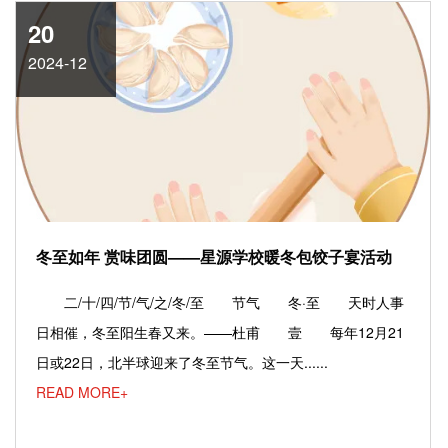
20
2024-12
冬至如年 赏味团圆——星源学校暖冬包饺子宴活动
二/十/四/节/气/之/冬/至 节气 冬·至 天时人事
日相催，冬至阳生春又来。——杜甫 壹 每年12月21
日或22日，北半球迎来了冬至节气。这一天......
READ MORE+