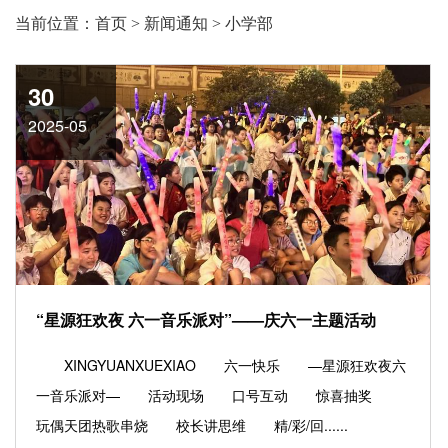
当前位置：
首页
>
新闻通知
>
小学部
30
2025-05
“星源狂欢夜 六一音乐派对”——庆六一主题活动
XINGYUANXUEXIAO 六一快乐 —星源狂欢夜六
一音乐派对— 活动现场 口号互动 惊喜抽奖
玩偶天团热歌串烧 校长讲思维 精/彩/回......