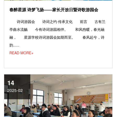
春醉星源 诗梦飞扬——家长开放日暨诗歌游园会
诗词游园会 诗词之约·传承文化 前言 古有兰
亭曲水流觞 今有诗词游园相伴。 和风煦暖，春光融
融， 星源学校诗词游园会如期而至。 春风起兮，诗
韵......
READ MORE+
14
2025-02