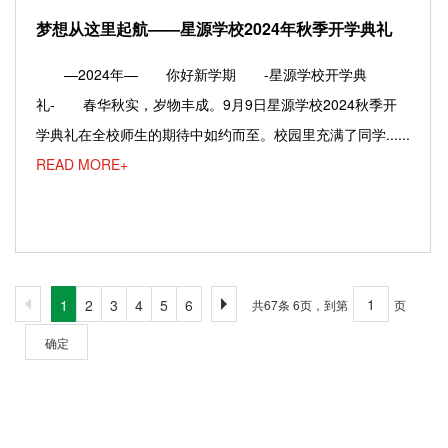
梦想从这里起航——星源学校2024年秋季开学典礼
—2024年— 你好新学期 -星源学校开学典
礼- 春华秋实，岁物丰成。9月9日星源学校2024秋季开
学典礼在全校师生的期待中如约而至。校园里充满了同学......
READ MORE+
1
2
3
4
5
6
共67条 6页，到第
页
确定