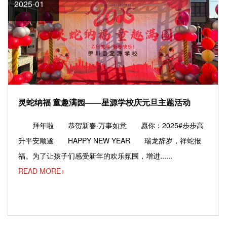
2025-01
灵蛇纳福 童趣满园——星源学校庆元旦主题活动
拜年啦 恭贺新春·万事如意 愿你：2025#步步高
升平安顺遂 HAPPY NEW YEAR 瑞龙辞岁，祥蛇报
福。为了让孩子们感受新年的欢乐氛围，增进......
READ MORE+