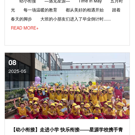
幼小衔接 —遇见星源— Time in May 五月时
光 每一场温暖的教育 都从美好的相遇开始 踏着
春天的脚步 大班的小朋友们进入了毕业倒计时......
READ MORE+
08
2025-05
【幼小衔接】走进小学 快乐衔接——星源学校携手青