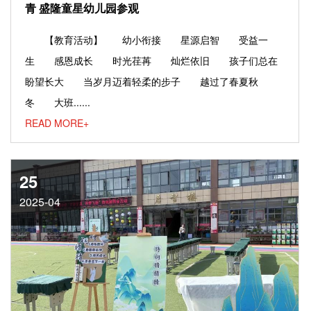
青 盛隆童星幼儿园参观
【教育活动】 幼小衔接 星源启智 受益一
生 感恩成长 时光荏苒 灿烂依旧 孩子们总在
盼望长大 当岁月迈着轻柔的步子 越过了春夏秋
冬 大班......
READ MORE+
25
2025-04